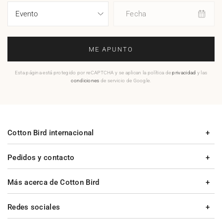
Fecha
ME APUNTO
Esta página está protegido por reCAPTCHA y se aplican la política de
privacidad
y las
condiciones
de servicio de Google.
Cotton Bird internacional
Pedidos y contacto
Más acerca de Cotton Bird
Redes sociales