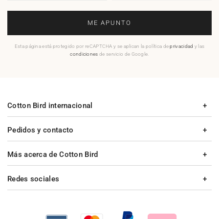
ME APUNTO
Esta página está protegido por reCAPTCHA y se aplican la política de
privacidad
y las
condiciones
de servicio de Google.
Cotton Bird internacional
Pedidos y contacto
Más acerca de Cotton Bird
Redes sociales