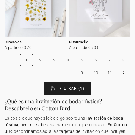
Girasoles
Ritournelle
A partir de 0,70 €
A partir de 0,70 €
1
2
3
4
5
6
7
8
›
9
10
11
FILTRAR
(1)
¿Qué es una invitación de boda rústica?
Descúbrelo en Cotton Bird
Es posible que hayas leído algo sobre una
invitación de boda
rústica
, pero no sabes exactamente en qué consiste. En
Cotton
Bird
denominamos así a las tarjetas de invitación que incluyen