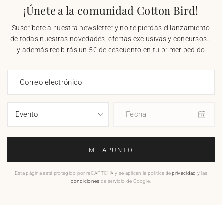
¡Únete a la comunidad Cotton Bird!
Suscríbete a nuestra newsletter y no te pierdas el lanzamiento
de todas nuestras novedades, ofertas exclusivas y concursos...
¡y además recibirás un 5€ de descuento en tu primer pedido!
Correo electrónico
Fecha
ME APUNTO
Esta página está protegido por reCAPTCHA y se aplican la política de
privacidad
y las
condiciones
de servicio de Google.