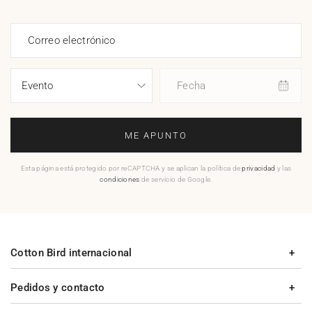
Correo electrónico
Fecha
ME APUNTO
Esta página está protegido por reCAPTCHA y se aplican la política de
privacidad
y las
condiciones
de servicio de Google.
Cotton Bird internacional
Pedidos y contacto