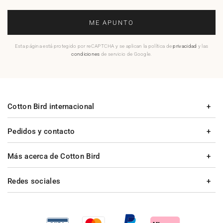
ME APUNTO
Esta página está protegido por reCAPTCHA y se aplican la política de
privacidad
y las
condiciones
de servicio de Google.
Cotton Bird internacional
Pedidos y contacto
Más acerca de Cotton Bird
Redes sociales