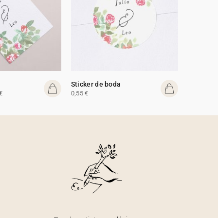
Sticker de boda
€
0,55 €