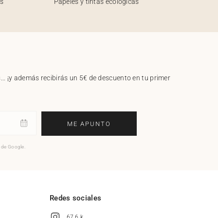
os
Papeles y tintas ecológicas
.. ¡y además recibirás un 5€ de descuento en tu primer
ME APUNTO
o de Google.
l
Redes sociales
67,6 k