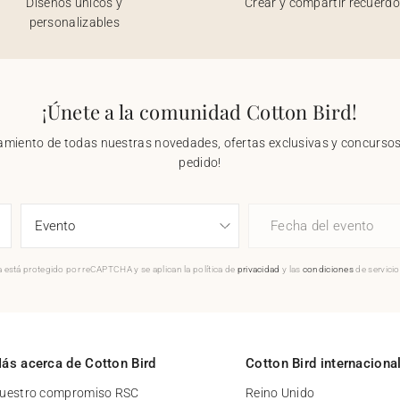
Diseños únicos y
Crear y compartir recuerd
personalizables
¡Únete a la comunidad Cotton Bird!
nzamiento de todas nuestras novedades, ofertas exclusivas y concursos.
pedido!
Fecha del evento
 está protegido por reCAPTCHA y se aplican la política de
privacidad
y las
condiciones
de servici
ás acerca de Cotton Bird
Cotton Bird internaciona
uestro compromiso RSC
Reino Unido