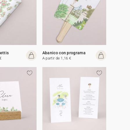
ettis
Abanico con programa
€
A partir de 1,16 €