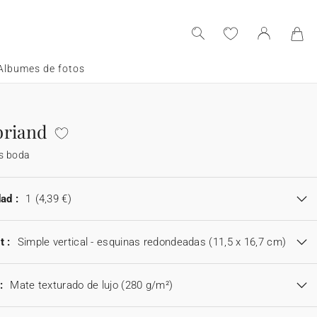
Albumes de fotos
briand
s boda
ad :
1
(4,39 €)
t :
Simple vertical - esquinas redondeadas (11,5 x 16,7 cm)
:
Mate texturado de lujo (280 g/m²)