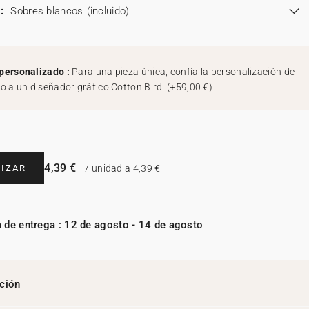
:
Sobres blancos
(incluido)
personalizado :
Para una pieza única, confía la personalización de
ño a un diseñador gráfico Cotton Bird.
(
+59,00 €
)
4,39 €
IZAR
/ unidad a 4,39 €
 de entrega : 12 de agosto - 14 de agosto
ción