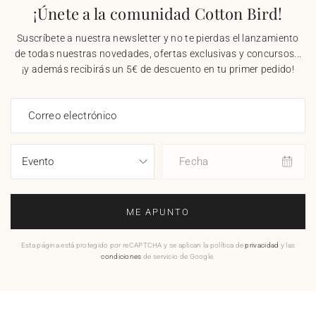
¡Únete a la comunidad Cotton Bird!
Suscríbete a nuestra newsletter y no te pierdas el lanzamiento
de todas nuestras novedades, ofertas exclusivas y concursos...
¡y además recibirás un 5€ de descuento en tu primer pedido!
Correo electrónico
Fecha
ME APUNTO
Esta página está protegido por reCAPTCHA y se aplican la política de
privacidad
y las
condiciones
de servicio de Google.