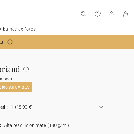
Albumes de fotos
ES
briand
da boda
ódigo
AUGVIBES
ad :
1
(18,90 €)
:
Alta resolución mate (180 g/m²)