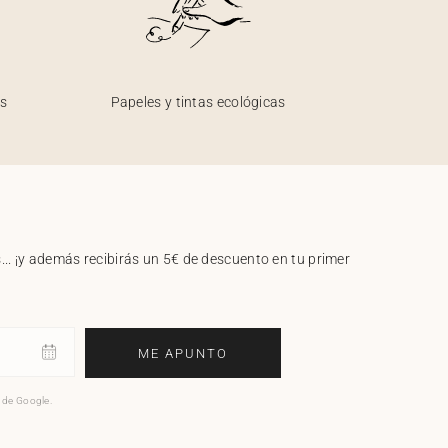
os
Papeles y tintas ecológicas
.. ¡y además recibirás un 5€ de descuento en tu primer
ME APUNTO
o de Google.