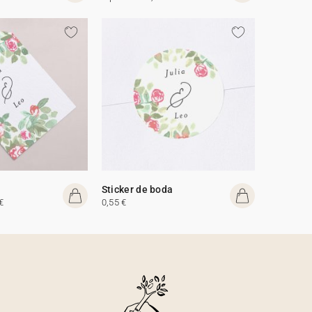
Sticker de boda
€
0,55 €