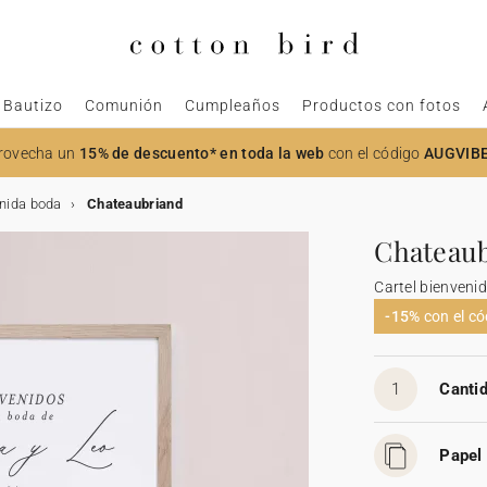
Bautizo
Comunión
Cumpleaños
Productos con fotos
rovecha un
15% de descuento* en toda la web
con el código
AUGVIB
enida boda
Chateaubriand
Chateau
Cartel bienveni
-15%
con el c
1
Cantid
Papel 