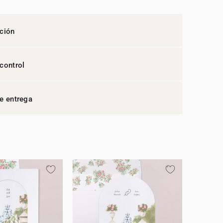
ción
control
e entrega