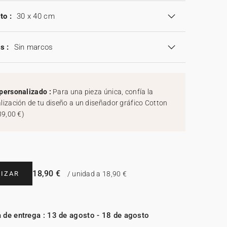
to :
30 x 40 cm
s :
Sin marcos
personalizado :
Para una pieza única, confía la
lización de tu diseño a un diseñador gráfico Cotton
39,00 €
)
18,90 €
IZAR
/ unidad a 18,90 €
 de entrega : 13 de agosto - 18 de agosto