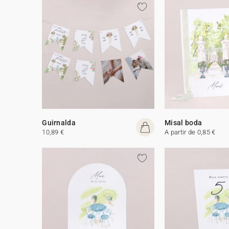
Guirnalda
Misal boda
10,89 €
A partir de 0,85 €