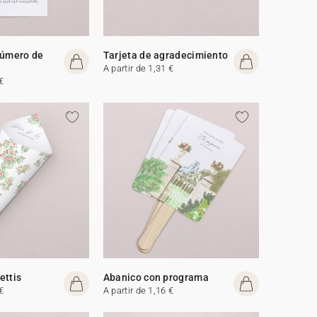
número de
Tarjeta de agradecimiento
A partir de 1,31 €
€
ettis
Abanico con programa
€
A partir de 1,16 €