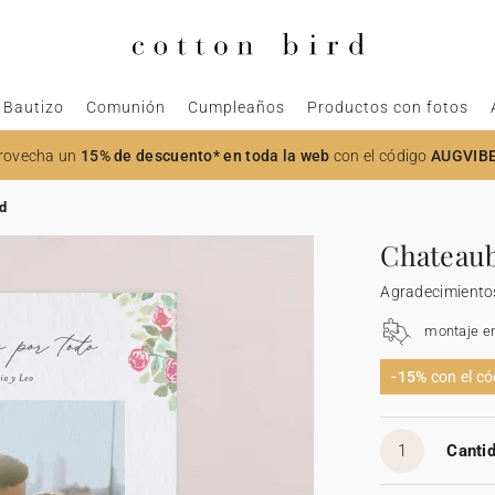
Bautizo
Comunión
Cumpleaños
Productos con fotos
rovecha un
15% de descuento* en toda la web
con el código
AUGVIB
d
Chateau
Agradecimiento
montaje e
-15%
con el c
1
Cantid