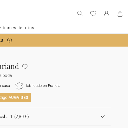
Albumes de fotos
ES
briand
s boda
n casa
fabricado en Francia
ódigo
AUGVIBES
ad :
1
(2,80 €)