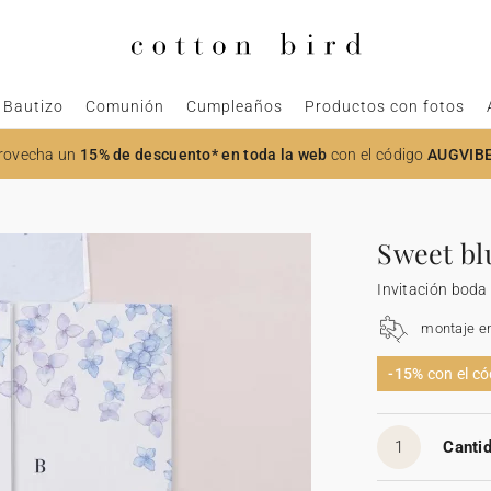
Bautizo
Comunión
Cumpleaños
Productos con fotos
rovecha un
15% de descuento* en toda la web
con el código
AUGVIB
Sweet bl
Invitación boda
montaje e
-15%
con el c
1
Cantid