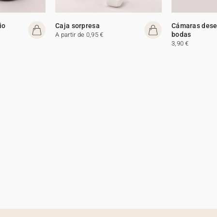
io
Caja sorpresa
Cámaras dese
bodas
A partir de 0,95 €
3,90 €