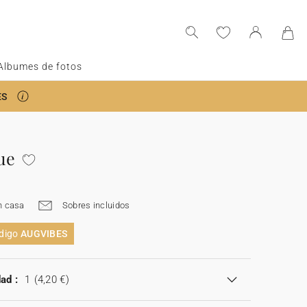
Albumes de fotos
ES
ue
n casa
Sobres incluidos
ódigo
AUGVIBES
ad :
1
(4,20 €)