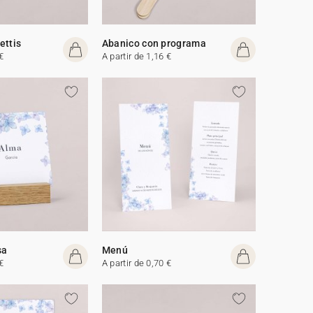
ettis
Abanico con programa
€
A partir de 1,16 €
sa
Menú
€
A partir de 0,70 €