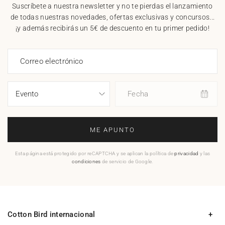
Suscríbete a nuestra newsletter y no te pierdas el lanzamiento
de todas nuestras novedades, ofertas exclusivas y concursos...
¡y además recibirás un 5€ de descuento en tu primer pedido!
Correo electrónico
Fecha
ME APUNTO
Esta página está protegido por reCAPTCHA y se aplican la política de
privacidad
y las
condiciones
de servicio de Google.
Cotton Bird internacional