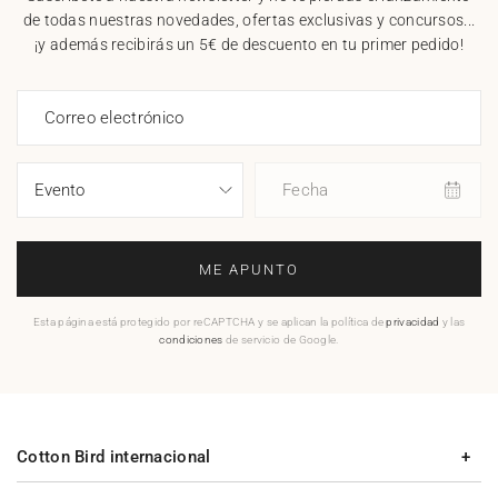
de todas nuestras novedades, ofertas exclusivas y concursos...
¡y además recibirás un 5€ de descuento en tu primer pedido!
Correo electrónico
Fecha
ME APUNTO
Esta página está protegido por reCAPTCHA y se aplican la política de
privacidad
y las
condiciones
de servicio de Google.
Cotton Bird internacional