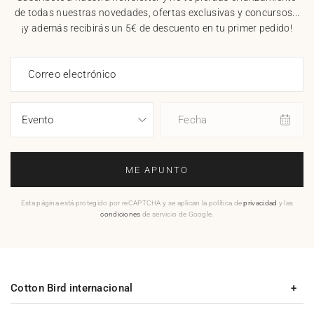
de todas nuestras novedades, ofertas exclusivas y concursos...
¡y además recibirás un 5€ de descuento en tu primer pedido!
Correo electrónico
Fecha
ME APUNTO
Esta página está protegido por reCAPTCHA y se aplican la política de
privacidad
y las
condiciones
de servicio de Google.
Cotton Bird internacional