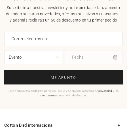
Suscríbete a nuestra newsletter y no te pierdas el lanzamiento
de todas nuestras novedades, ofertas exclusivas y concursos...
¡y además recibirás un 5€ de descuento en tu primer pedido!
Correo electrónico
Fecha
ME APUNTO
Esta página está protegido por reCAPTCHA y se aplican la política de
privacidad
y las
condiciones
de servicio de Google.
Cotton Bird internacional