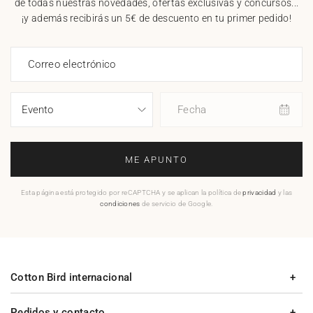
de todas nuestras novedades, ofertas exclusivas y concursos...
¡y además recibirás un 5€ de descuento en tu primer pedido!
Correo electrónico
Fecha
ME APUNTO
Esta página está protegido por reCAPTCHA y se aplican la política de
privacidad
y las
condiciones
de servicio de Google.
Cotton Bird internacional
Pedidos y contacto