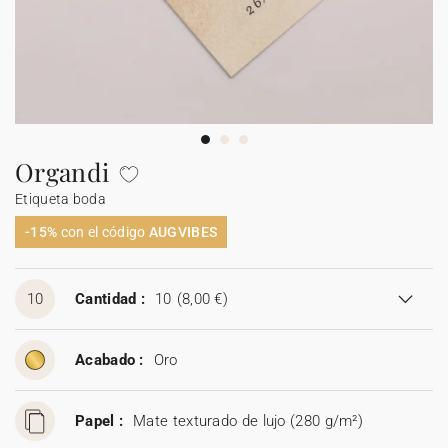
Carteles de boda
Detalles para invitados
Etiquetas para detalles
Velas
Caja sorpresa
Mantel individual de papel
Etiquetas para regalos
Día de la madre
Invitación aniversario de boda
Invitación de cumpleaños
Cartel bienvenida
Decoración de cumpleaños
Ramo de flores secas
Stickers
Stickers
Regalos invitados cumpleaños
Etiquetas regalos de Navidad
Calendarios
Álbum de fotos bebé
Cuadernos de notas
Guirlanda de boda
Sticker
Álbum de fotos boda
Etiquetas para detalles
Etiquetas para detalles
Servilleteros
Stickers para regalos
Día del padre
Sobres y forros de sobre
Felicitaciones de Navidad
Guirnalda
Decoración casa
Stickers
Jabones artesanales
Jabones artesanales
Regalos de Navidad
Stickers
Foto
Cámaras desechables
Sticker cámaras desechables
Colaboraciones
Caja para galletas
Polaroids
Accesorios
Libro de firmas boda
Accesorios
Botellitas
Botellitas
Botellitas
Jabones artesanales
Cuadernos de notas
Organdi
Etiqueta boda
Caja sorpresa
Álbum de fotos
Tarjetas digitales
Sticker cámaras desechables
Bolsitas de tela
Bolsitas de tela
Bolsitas de tela
Botellitas
Tarjeta de regalo
-15%
con el código
AUGVIBES
Bolsitas de tela
10
Cantidad :
10
(8,00 €)
Acabado :
Oro
Papel :
Mate texturado de lujo (280 g/m²)