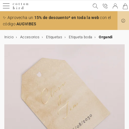
✨ Aprovecha un
15% de descuento* en toda la web
con el
código
AUGVIBES
Inicio
Accesorios
Etiquetas
Etiqueta boda
Organdi
Muestras gratis
Todas las celebraciones
Bodas
El anuncio
Decoración
Decoración de la mesa
Detalles para invitados
Colaboraciones
Bautizo
Decoración y detalles para invitados bautizo
Accesorios para invitaciones
Comunión
Decoración y detalles para invitados comunión
Accesorios para invitaciones
Cumpleaños
Decoración de cumpleaños
Detalles para invitados
Navidad
Calendarios
Regalos de navidad
Tarjetas
Tarjetas de boda
Tarjetas de bautizo
Tarjetas de comunión
Decoración
Decoración de boda
Decoración mesa de boda
Decoración habitación niños
Decoración de bautizo
Decoración de comunión
Decoración de cumpleaños
Decoración de mesa
Decoración casa
Accesorios
Regalos
Detalles para invitados de boda
Regalos de nacimiento
Tarjetas bebé
Regalos invitados de bautizo
Regalos invitados de comunión
Regalos invitados cumpleaños
Regalos de Navidad
Calendarios
Calendario con fotos
Foto
Álbumes de fotos
Tarjeta de regalo
Bodas
Invitaciones de bodas
Tarjeta para número de cuenta
Toda la decoración de boda
Toda la decoración de mesa
Todos los detalles para invitados
Cotton Bird x Helena Soubeyrand
Invitaciones de bautizo
Toda la decoración y detalles bautizo
Stickers de sobre
Puntos de libro
Toda la decoración y detalles comunión
Stickers de sobre
Invitaciones de cumpleaños
Toda la decoración
Cono sorpresa cumpleaños
Ver la colección de Navidad
Calendario de Adviento
Todos los regalos
Todas las tarjetas
Invitación
Invitación
Invitación
Toda la decoración
Toda la decoración de boda
Toda la decoración de mesa
Toda la decoración habitación niños
Toda la decoración de bautizo
Toda la decoración de comunión
Toda la decoración de cumpleaños
Toda la decoración de mesa
Toda la decoración para la casa
Marcos
Todos los regalos
Todos los detalles para invitados de boda
Todos los regalos de nacimiento
Todas las tarjetas bebé
Todos los regalos invitados de bautizo
Todos los regalos invitados de comunión
Todos los regalos para invitados cumpleaños
Todos los regalos de Navidad
Todos los calendarios
Todos los calendarios con fotos
Todos los productos con fotos
Todos los álbumes de fotos
Todas las celebraciones
Agradecimientos
Stickers de sobre
Libro de firmas
Menú
Caja para galletas
Cotton Bird x Herbarium
Bautizo
Recordatorios de bautizo
Cono sorpresa bautizo
Lazos
Invitaciones de comunión
Libro de firmas
Lazos
Decoración de cumpleaños
Guirlanda
Caja sorpresa
Felicitaciones de Navidad
Calendarios con espiral
Cuaderno personalizado
Muestras de invitaciones de boda
Invitación de boda digital
Invitación de bautizo digital
Invitación de comunión digital
Decoración de boda
Decoración mesa de boda
Marcasitios
Medidor infantil
Cono golosinas
Cono golosinas
Decoración de mesa
Vaso de papel
Póster
Soporte tarjetas
Detalles para invitados de boda
Caja para galletas
Tarjetas bebé
Tarjetas de embarazo
Caja para galletas
Caja sorpresa
Caja para galletas
Póster
Calendario con fotos
Calendario de pared
Álbumes de fotos
Álbum fotos tapa en tela
El anuncio
Save the date
Misal
Marcasitios
Caja sorpresa
Cotton Bird x leaubleu
Decoración y detalles para invitados bautizo
Libro de firmas
Flores secas
Comunión
Recordatorios de comunión
Menú
Cake topper
Detalles para invitados
Caja para galletas
Calendarios
Calendario acordeón
Cuadro con foto personalizado
Tarjetas
Tarjetas de boda
Agradecimientos
Recordatorios
Agradecimientos
Menú
Misal
Decoración habitación niños
Lámina nacimiento
Libro de firmas
Libro de firmas
Servilletero
Guirnalda
Vela
Vela
Regalos de nacimiento
Tarjetas meses bebé
Tarjetas de aprendizaje
Vela
Marcapágina
Cono golosinas
Caja para galletas
Calendario de mesa
Calendario de Adviento foto
Álbum de tapa dura
Impresiones de fotos
Decoración
Cono confetis
Seating plan
Velas
Misal
Accesorios para invitaciones
Decoración y detalles para invitados comunión
Velas
Cumpleaños
Stickers de cumpleaños
Etiquetas para regalos
Colaboración Cotton Bird x Bonton
Regalos de navidad
Tableta de chocolate navideña
Tarjeta número de cuenta
Tarjetas de bautizo
Decoración
Número de mesa
Abanico programa
Lámina habitación niños
Decoración de bautizo
Misal
Menú
Mantel individual
Cake topper
Caja sorpresa
Tarjetas primeras veces bebé
Stickers
Regalos invitados de bautizo
Caja sorpresa
Vela
Caja sorpresa
Vela
Álbum de tapa blanda
Cuadro foto personalizado
Abanicos y paipai
Decoración de la mesa
Número de mesa
Ramo de flores secas
Menú
Cono sorpresa comunión
Accesorios para invitaciones
Vasos de papel
Navidad
Velas
Colaboración Cotton Bird x Mer Mag
Save the date
Tarjetas de comunión
Seating plan
Cono confetis
Menú
Decoración de comunión
Regalos
Etiqueta boda
Etiquetas bautizo
Regalos invitados de comunión
Etiquetas comunión
Stickers
Chocolate
Álbum de fotos boda
Polaroids