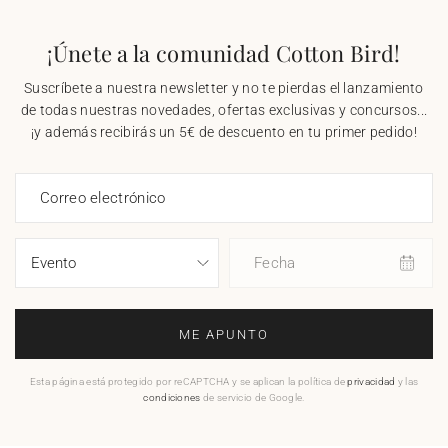
¡Únete a la comunidad Cotton Bird!
Suscríbete a nuestra newsletter y no te pierdas el lanzamiento
de todas nuestras novedades, ofertas exclusivas y concursos...
¡y además recibirás un 5€ de descuento en tu primer pedido!
Correo electrónico
Fecha
ME APUNTO
Esta página está protegido por reCAPTCHA y se aplican la política de
privacidad
y las
condiciones
de servicio de Google.