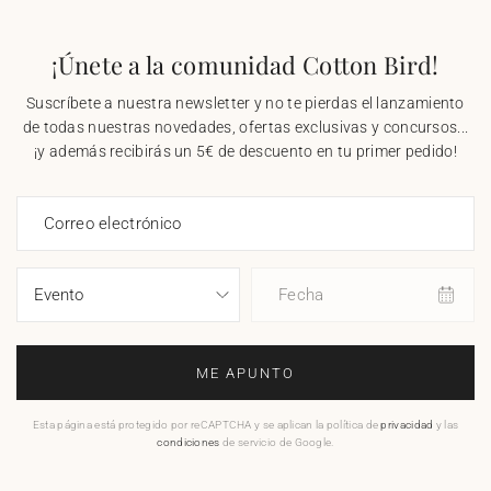
¡Únete a la comunidad Cotton Bird!
Suscríbete a nuestra newsletter y no te pierdas el lanzamiento
de todas nuestras novedades, ofertas exclusivas y concursos...
¡y además recibirás un 5€ de descuento en tu primer pedido!
Correo electrónico
Fecha
ME APUNTO
Esta página está protegido por reCAPTCHA y se aplican la política de
privacidad
y las
condiciones
de servicio de Google.