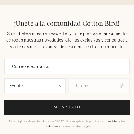
¡Únete a la comunidad Cotton Bird!
Suscríbete a nuestra newsletter y no te pierdas el lanzamiento
de todas nuestras novedades, ofertas exclusivas y concursos...
¡y además recibirás un 5€ de descuento en tu primer pedido!
Correo electrónico
Fecha
ME APUNTO
Esta página está protegido por reCAPTCHA y se aplican la política de
privacidad
y las
condiciones
de servicio de Google.