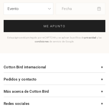
Fecha
ME APUNTO
Esta página está protegido por reCAPTCHA y se aplican la política de
privacidad
y las
condiciones
de servicio de Google.
Cotton Bird internacional
Pedidos y contacto
Más acerca de Cotton Bird
Redes sociales