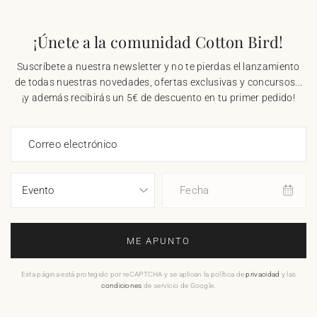
¡Únete a la comunidad Cotton Bird!
Suscríbete a nuestra newsletter y no te pierdas el lanzamiento
de todas nuestras novedades, ofertas exclusivas y concursos...
¡y además recibirás un 5€ de descuento en tu primer pedido!
Correo electrónico
Fecha
ME APUNTO
Esta página está protegido por reCAPTCHA y se aplican la política de
privacidad
y las
condiciones
de servicio de Google.