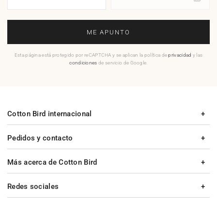
ME APUNTO
Esta página está protegido por reCAPTCHA y se aplican la política de
privacidad
y las
condiciones
de servicio de Google.
Cotton Bird internacional
Pedidos y contacto
Más acerca de Cotton Bird
Redes sociales