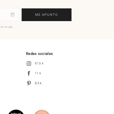
ME APUNTO
o de Google.
l
Redes sociales
67,6 k
11 k
8,9 k