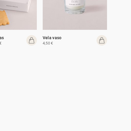
tas
Vela vaso
€
4,50 €