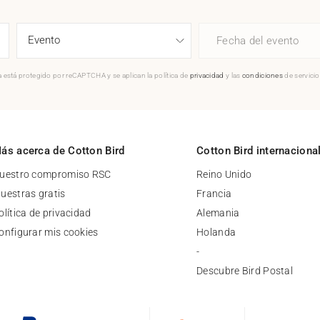
Fecha del evento
 está protegido por reCAPTCHA y se aplican la política de
privacidad
y las
condiciones
de servici
ás acerca de Cotton Bird
Cotton Bird internaciona
uestro compromiso RSC
Reino Unido
uestras gratis
Francia
olítica de privacidad
Alemania
onfigurar mis cookies
Holanda
-
Descubre Bird Postal