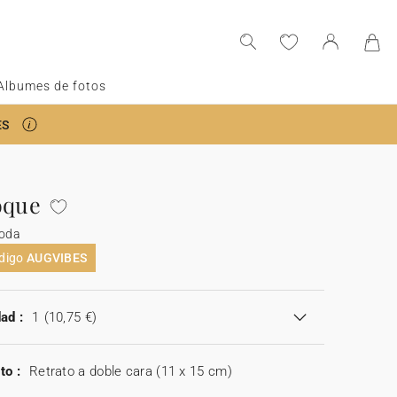
Albumes de fotos
ES
oque
oda
ódigo
AUGVIBES
ad :
1
(10,75 €)
to :
Retrato a doble cara (11 x 15 cm)