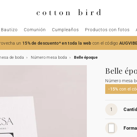
Bautizo
Comunión
Cumpleaños
Productos con fotos
rovecha un
15% de descuento* en toda la web
con el código
AUGVIB
mesa de boda
Número mesa boda
Belle époque
Belle ép
Número mesa b
-15%
con el c
1
Cantid
Forma