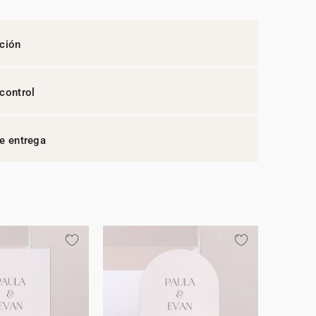
ción
control
e entrega